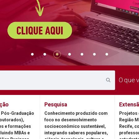
O que 
ção
Pesquisa
Extens
 Pós-Graduação
Conhecimento produzido com
Projetos 
outorados),
foco no desenvolvimento
Região M
es e formações
socioeconômico sustentável,
Recife, c
cluindo MBAs e
integrando saberes populares,
professor