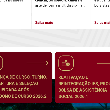
ólica Business
ciência, tecnologia, cultura e
estudant
arte de forma multidisciplinar.
bolsistas
Saiba mais
Saiba ma
NÇA DE CURSO, TURNO,
REATIVAÇÃO E
ERTURA E SELEÇÃO
REINTEGRAÇÃO IES, PROU
IFICADA APÓS
BOLSA DE ASSISTÊNCIA
ONO DE CURSO 2026.2
SOCIAL 2026.1