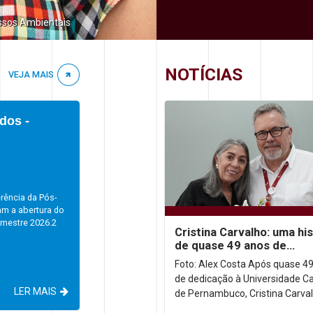
ssos Ambientais
NOTÍCIAS
VEJA MAIS
dos -
rência da Pós-
am a abertura do
emestre 2026.2
Cristina Carvalho: uma his
de quase 49 anos de
dedicação à Unicap
Foto: Alex Costa Após quase 4
de dedicação à Universidade Ca
LER MAIS
de Pernambuco, Cristina Carval
homenageada em uma desped