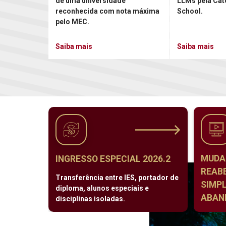
de uma universidade
LLMs pela Cat
reconhecida com nota máxima
School.
pelo MEC.
Saiba mais
Saiba mais
MUDA
INGRESSO ESPECIAL 2026.2
REAB
Transferência entre IES, portador de
SIMPL
diploma, alunos especiais e
ABAND
disciplinas isoladas.