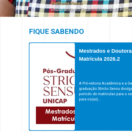
Stefhanie Nunes
Doutoranda em Desenvolvimento de Proce
FIQUE SABENDO
Mestrados e Doutora
Matrícula 2026.2
A Pró-reitoria Acadêmica e a Ge
graduação Stricto Sensu divulg
período de matrículas para o s
para os(as)...