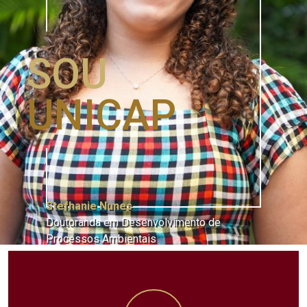
SOU
UNICAP
Stefhanie Nunes
Doutoranda em Desenvolvimento de
Processos Ambientais