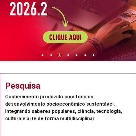
Extensão
co no
Projetos de extensão na Região 
o sustentável,
Recife, com a participação de p
ência, tecnologia,
funcionários e estudantes, que 
plinar.
ou voluntários.