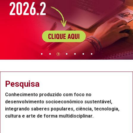
Extensão
co no
Projetos de extensão na Região 
o sustentável,
Recife, com a participação de p
ência, tecnologia,
funcionários e estudantes, que 
plinar.
ou voluntários.