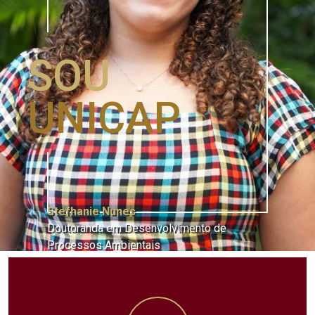
SOU
UNICAP
Stefhanie Nunes
Doutoranda em Desenvolvimento de
Processos Ambientais