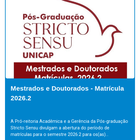
s - Matrícula
Mestrados e Doutorados -
Especiais / Alunos Ouvint
ncia da Pós-graduação
Aluno Especial e Aluno Ouvinte Aluno Es
do período de
Ouvinte é aquele aluno que não está vi
ara os(as)...
Programa de Mestrado/Doutorado e desej