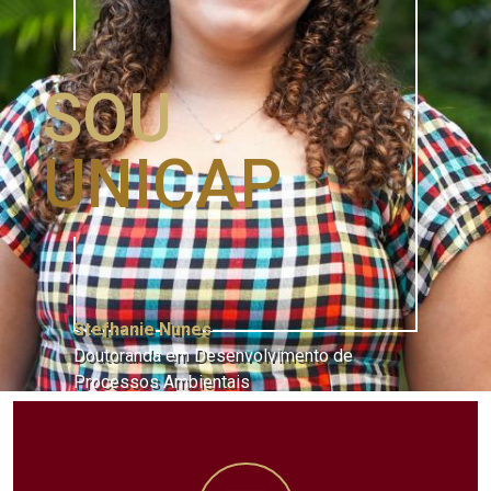
SOU
UNICAP
Stefhanie Nunes
Doutoranda em Desenvolvimento de
Processos Ambientais