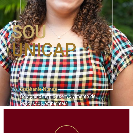
SOU
UNICAP
Stefhanie Nunes
Doutoranda em Desenvolvimento de
Processos Ambientais