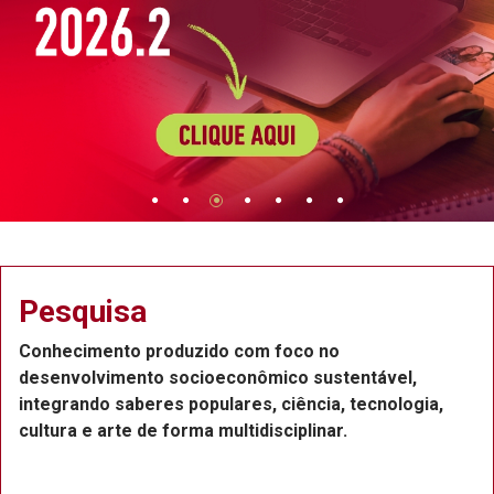
Extensão
o com foco no
Projetos de extensão na
econômico sustentável,
Recife, com a participa
lares, ciência, tecnologia,
funcionários e estudant
ultidisciplinar.
ou voluntários.