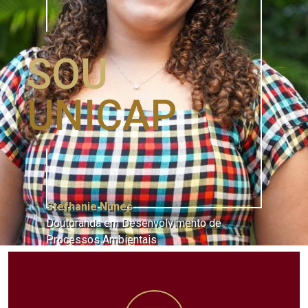
SOU
UNICAP
Stefhanie Nunes
Doutoranda em Desenvolvimento de
Processos Ambientais