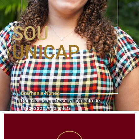
SOU
UNICAP
Stefhanie Nunes
Doutoranda em Desenvolvimento de
Processos Ambientais