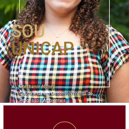
SOU
UNICAP
Stefhanie Nunes
Doutoranda em Desenvolvimento de
Processos Ambientais