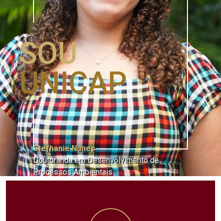
SOU
UNICAP
Stefhanie Nunes
Doutoranda em Desenvolvimento de
Processos Ambientais