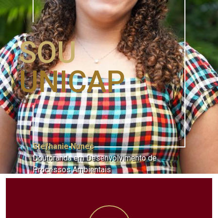
SOU
UNICAP
Stefhanie Nunes
Doutoranda em Desenvolvimento de
Processos Ambientais