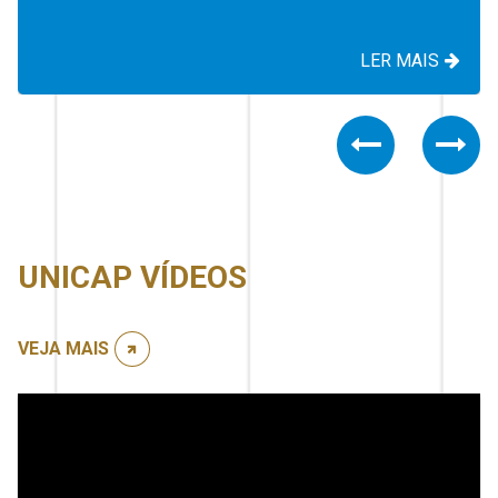
AIS
LER MAIS
Previous
Nex
UNICAP VÍDEOS
VEJA MAIS