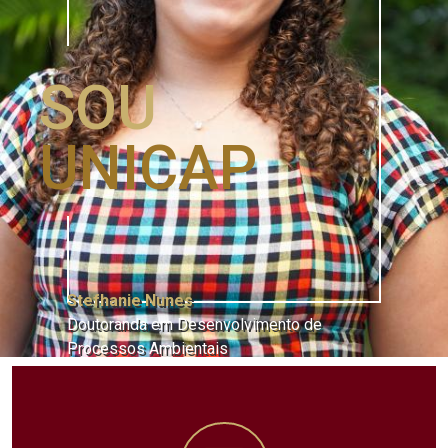
SOU
UNICAP
Stefhanie Nunes
Doutoranda em Desenvolvimento de
Processos Ambientais