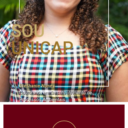
SOU
UNICAP
Stefhanie Nunes
Doutoranda em Desenvolvimento de
Processos Ambientais