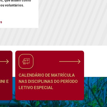
es, que atuam como
 ou voluntários.
is
CALENDÁRIO DE MATRÍCULA
NI E
NAS DISCIPLINAS DO PERÍODO
LETIVO ESPECIAL