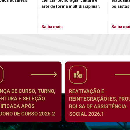
ólica Business
ciência, tecnologia, cultura e
estudant
arte de forma multidisciplinar.
bolsistas
Saiba mais
Saiba ma
NÇA DE CURSO, TURNO,
REATIVAÇÃO E
ERTURA E SELEÇÃO
REINTEGRAÇÃO IES, PROU
IFICADA APÓS
BOLSA DE ASSISTÊNCIA
ONO DE CURSO 2026.2
SOCIAL 2026.1