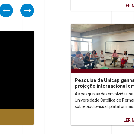
ensina...
LER 
Previous
Next
Pesquisa da Unicap ganh
projeção internacional e
congressos no Brasil e n
As pesquisas desenvolvidas na
México
Universidade Católica de Per
sobre audiovisual, plataformas
digitais e democracia ganhara
destaque em dois importantes..
LER 