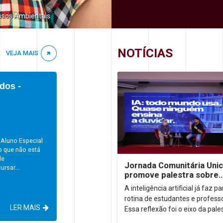
ssos Ambientais
NOTÍCIAS
VEJA MAIS
dos -
 Aluno Especial
o que não está
de
Jornada Comunitária Uni
rsar...
promove palestra sobre
aprendizagem com uso d
A inteligência artificial já faz p
rotina de estudantes e profess
LER MAIS
Essa reflexão foi o eixo da pale
“IA: todo mundo usa. Quase n