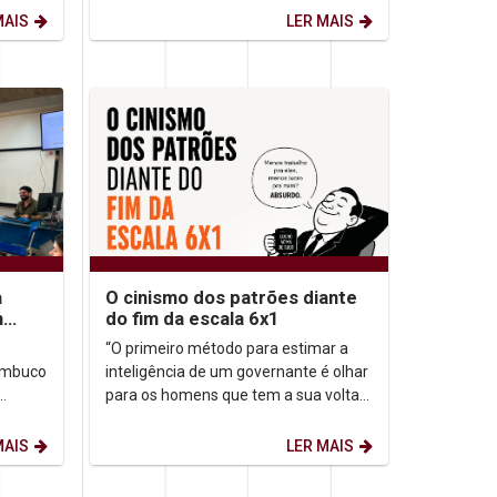
de Filosofia Analítica...
MAIS
LER MAIS
a
O cinismo dos patrões diante
m
do fim da escala 6x1
o
“O primeiro método para estimar a
nambuco
inteligência de um governante é olhar
para os homens que tem a sua volta”.
m
Nicolau Maquiavel (filósofo,
.
historiador, poeta,...
MAIS
LER MAIS