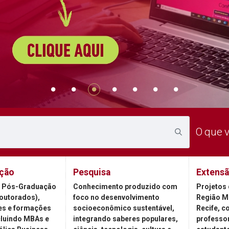
O que 
ção
Pesquisa
Extens
 Pós-Graduação
Conhecimento produzido com
Projetos 
outorados),
foco no desenvolvimento
Região M
es e formações
socioeconômico sustentável,
Recife, c
cluindo MBAs e
integrando saberes populares,
professor