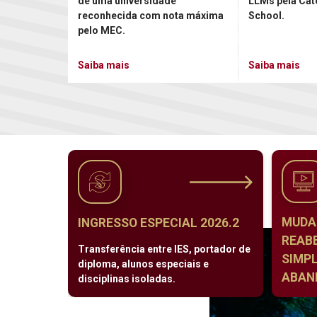
de uma universidade
LLMs pela Cat
reconhecida com nota máxima
School.
pelo MEC.
Saiba mais
Saiba mais
MUDA
INGRESSO ESPECIAL 2026.2
REAB
Transferência entre IES, portador de
SIMPL
diploma, alunos especiais e
ABAND
disciplinas isoladas.