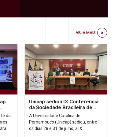
VEJA MAIS
cap
Unicap sediou IX Conferência
da Sociedade Brasileira de
e IA
Filosofia Analítica
arte da
A Universidade Católica de
ores.
Pernambuco (Unicap) sediou, entre
stra
os dias 28 e 31 de julho, a IX
inguém
Conferência da Sociedade Brasileira