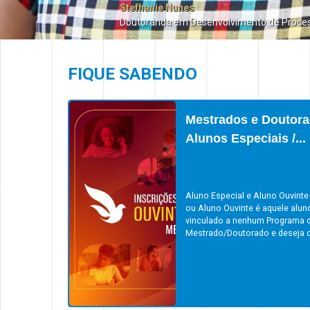
Stefhanie Nunes
Doutoranda em Desenvolvimento de Proce
FIQUE SABENDO
Mestrados e Doutora
Alunos Especiais /...
Aluno Especial e Aluno Ouvinte
ou Aluno Ouvinte é aquele alun
vinculado a nenhum Programa 
Mestrado/Doutorado e deseja cu