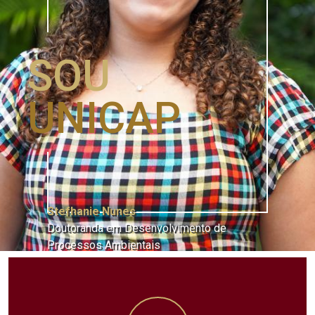
SOU
UNICAP
Stefhanie Nunes
Doutoranda em Desenvolvimento de
Processos Ambientais