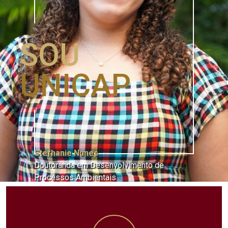
SOU
UNICAP
Stefhanie Nunes
Doutoranda em Desenvolvimento de
Processos Ambientais