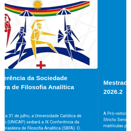
Mestrados e Doutorados - Matrícula
2026.2
A Pró-reitoria Acadêmica e a Gerência da Pós-graduação
Stricto Sensu divulgam a abertura do período de
matrículas para o semestre 2026.2 para os(as)...