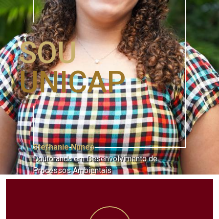
SOU
UNICAP
Stefhanie Nunes
Doutoranda em Desenvolvimento de
Processos Ambientais