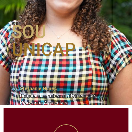
SOU
UNICAP
Stefhanie Nunes
Doutoranda em Desenvolvimento de
Processos Ambientais