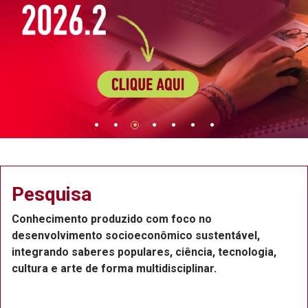
Extensão
roduzido com foco no
Projetos de ext
o socioeconômico sustentável,
Recife, com a p
res populares, ciência, tecnologia,
funcionários e 
e forma multidisciplinar.
ou voluntários.