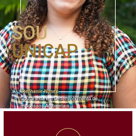
SOU
UNICAP
Stefhanie Nunes
Doutoranda em Desenvolvimento de
Processos Ambientais