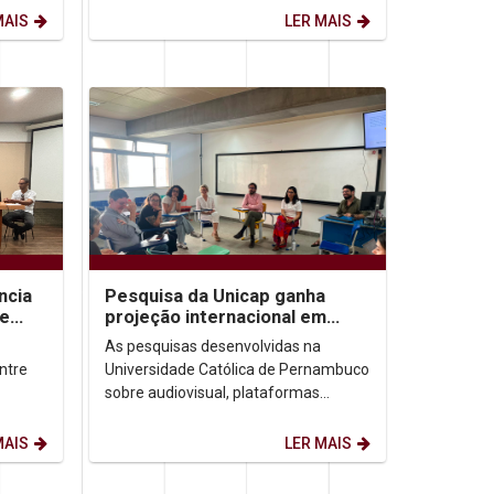
ensina...
MAIS
LER MAIS
ncia
Pesquisa da Unicap ganha
de
projeção internacional em
congressos no Brasil e no
As pesquisas desenvolvidas na
México
ntre
Universidade Católica de Pernambuco
sobre audiovisual, plataformas
leira
digitais e democracia ganharam
destaque em dois importantes...
MAIS
LER MAIS