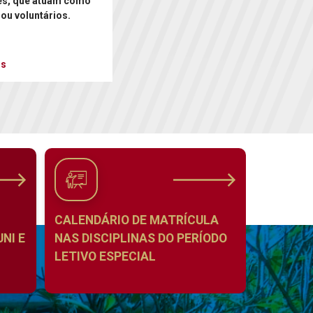
es, que atuam como
 ou voluntários.
is
CALENDÁRIO DE MATRÍCULA
NI E
NAS DISCIPLINAS DO PERÍODO
LETIVO ESPECIAL