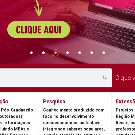
O que 
ção
Pesquisa
Extens
 Pós-Graduação
Conhecimento produzido com
Projetos 
outorados),
foco no desenvolvimento
Região M
es e formações
socioeconômico sustentável,
Recife, c
cluindo MBAs e
integrando saberes populares,
professor