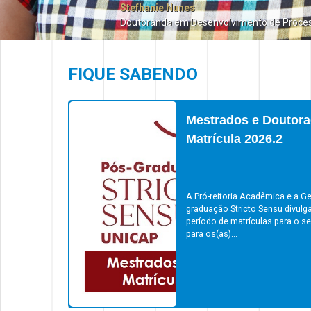
Stefhanie Nunes
Doutoranda em Desenvolvimento de Proce
FIQUE SABENDO
Mestrados e Doutora
Matrícula 2026.2
A Pró-reitoria Acadêmica e a Ge
graduação Stricto Sensu divulg
período de matrículas para o s
para os(as)...