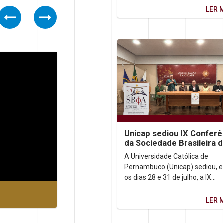
inquietação que o...
LER 
Previous
Next
Unicap sediou IX Conferê
da Sociedade Brasileira 
Filosofia Analítica
A Universidade Católica de
Pernambuco (Unicap) sediou, e
os dias 28 e 31 de julho, a IX
Conferência da Sociedade Brasi
de Filosofia Analítica...
LER 