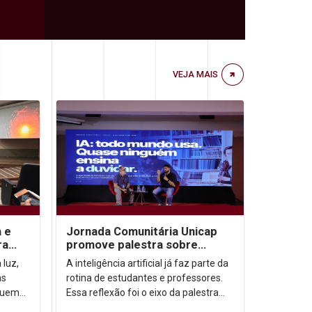
VEJA MAIS
a e
Jornada Comunitária Unicap
ra
promove palestra sobre
aprendizagem com uso de IA
 luz,
A inteligência artificial já faz parte da
as
rotina de estudantes e professores.
quem
Essa reflexão foi o eixo da palestra
a
“IA: todo mundo usa. Quase ninguém