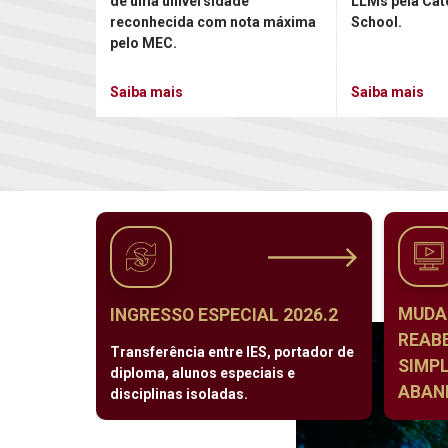
de uma universidade
LLMs pela Cat
reconhecida com nota máxima
School.
pelo MEC.
Saiba mais
Saiba mais
MUDA
INGRESSO ESPECIAL 2026.2
REAB
Transferência entre IES, portador de
SIMPL
diploma, alunos especiais e
ABAND
disciplinas isoladas.