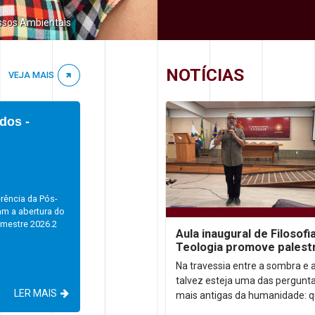
ssos Ambientais
NOTÍCIAS
VEJA MAIS
dos -
rência da Pós-
am a abertura do
emestre 2026.2
Aula inaugural de Filosofi
Teologia promove palest
sobre autoconhecimento
Na travessia entre a sombra e a
talvez esteja uma das pergunt
LER MAIS
mais antigas da humanidade: 
somos, afinal? Foi a partir dess