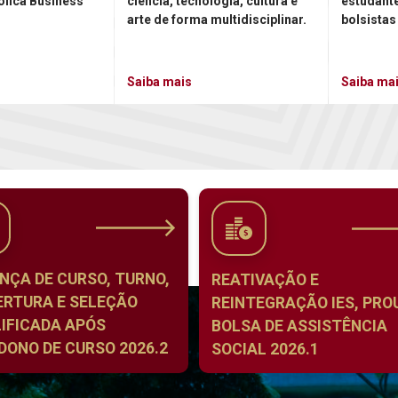
ólica Business
ciência, tecnologia, cultura e
estudant
arte de forma multidisciplinar.
bolsistas
Saiba mais
Saiba ma
NÇA DE CURSO, TURNO,
REATIVAÇÃO E
ERTURA E SELEÇÃO
REINTEGRAÇÃO IES, PROU
IFICADA APÓS
BOLSA DE ASSISTÊNCIA
ONO DE CURSO 2026.2
SOCIAL 2026.1