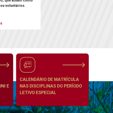
es, que atuam como
 ou voluntários.
is
CALENDÁRIO DE MATRÍCULA
NI E
NAS DISCIPLINAS DO PERÍODO
LETIVO ESPECIAL