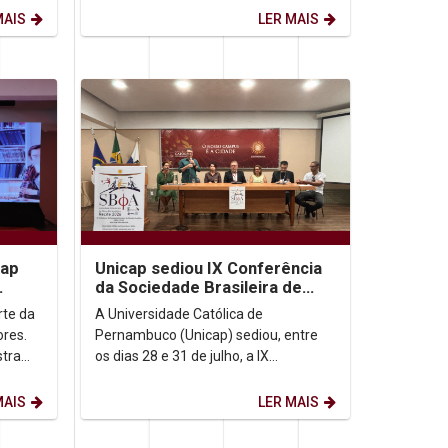
inquietação que o...
MAIS
LER MAIS
cap
Unicap sediou IX Conferência
da Sociedade Brasileira de
e IA
Filosofia Analítica
arte da
A Universidade Católica de
ores.
Pernambuco (Unicap) sediou, entre
stra
os dias 28 e 31 de julho, a IX
inguém
Conferência da Sociedade Brasileira
de Filosofia Analítica...
MAIS
LER MAIS