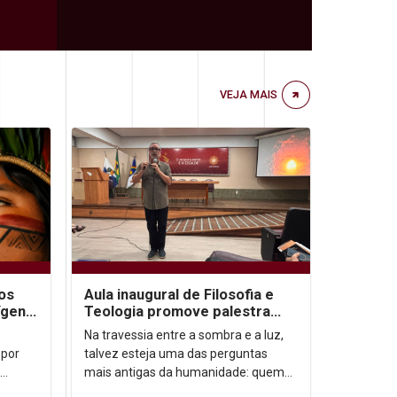
VEJA MAIS
vos
Aula inaugural de Filosofia e
ígena
Teologia promove palestra
sobre autoconhecimento
Na travessia entre a sombra e a luz,
 por
talvez esteja uma das perguntas
mais antigas da humanidade: quem
nas (9
somos, afinal? Foi a partir dessa