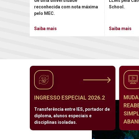
de uma universidade
LLMs pela Cat
reconhecida com nota máxima
School.
pelo MEC.
Saiba mais
Saiba mais
MUDA
INGRESSO ESPECIAL 2026.2
REAB
Transferência entre IES, portador de
SIMPL
diploma, alunos especiais e
ABAND
disciplinas isoladas.