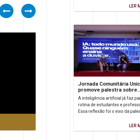
de agosto) firma-se como...
LER 
Previous
Next
Jornada Comunitária Uni
promove palestra sobre
aprendizagem com uso d
A inteligência artificial já faz p
rotina de estudantes e profess
Essa reflexão foi o eixo da pale
“IA: todo mundo usa. Quase n
ensina...
LER 