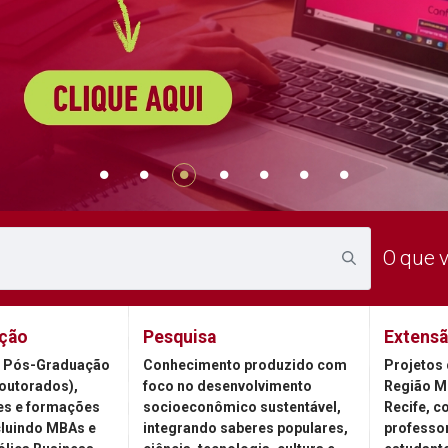
O que 
ção
Pesquisa
Extens
 Pós-Graduação
Conhecimento produzido com
Projetos 
outorados),
foco no desenvolvimento
Região M
es e formações
socioeconômico sustentável,
Recife, c
cluindo MBAs e
integrando saberes populares,
professor