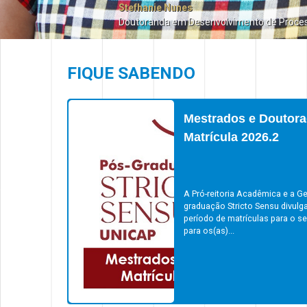
Stefhanie Nunes
Doutoranda em Desenvolvimento de Proce
FIQUE SABENDO
Mestrados e Doutora
Matrícula 2026.2
A Pró-reitoria Acadêmica e a Ge
graduação Stricto Sensu divulg
período de matrículas para o s
para os(as)...