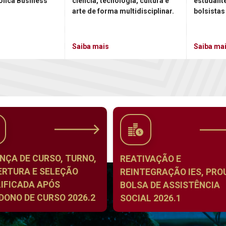
ólica Business
ciência, tecnologia, cultura e
estudant
arte de forma multidisciplinar.
bolsistas
Saiba mais
Saiba ma
NÇA DE CURSO, TURNO,
REATIVAÇÃO E
ERTURA E SELEÇÃO
REINTEGRAÇÃO IES, PROU
IFICADA APÓS
BOLSA DE ASSISTÊNCIA
ONO DE CURSO 2026.2
SOCIAL 2026.1