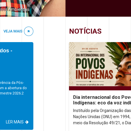
ssos Ambientais
NOTÍCIAS
VEJA MAIS
dos -
rência da Pós-
am a abertura do
emestre 2026.2
Dia internacional dos Po
Indígenas: eco da voz ind
no contexto urbano
Instituído pela Organização das
Nações Unidas (ONU) em 1994,
LER MAIS
meio da Resolução 49/21, o Dia
Internacional dos Povos Indíge