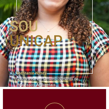
SOU
UNICAP
Stefhanie Nunes
Doutoranda em Desenvolvimento de
Processos Ambientais