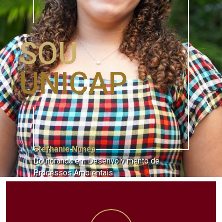
SOU
UNICAP
Stefhanie Nunes
Doutoranda em Desenvolvimento de
Processos Ambientais