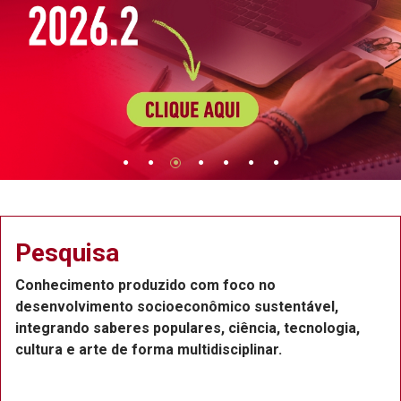
a
Extensã
 produzido com foco no
Projetos de e
nto socioeconômico sustentável,
Recife, com a
beres populares, ciência, tecnologia,
funcionários 
 de forma multidisciplinar.
ou voluntários