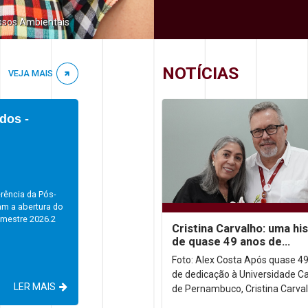
ssos Ambientais
NOTÍCIAS
VEJA MAIS
dos -
rência da Pós-
am a abertura do
emestre 2026.2
Cristina Carvalho: uma his
de quase 49 anos de
dedicação à Unicap
Foto: Alex Costa Após quase 4
de dedicação à Universidade Ca
LER MAIS
de Pernambuco, Cristina Carval
homenageada em uma desped