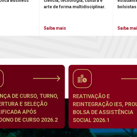
ólica Business
ciência, tecnologia, cultura e
estudant
arte de forma multidisciplinar.
bolsistas
Saiba mais
Saiba ma
NÇA DE CURSO, TURNO,
REATIVAÇÃO E
ERTURA E SELEÇÃO
REINTEGRAÇÃO IES, PROU
IFICADA APÓS
BOLSA DE ASSISTÊNCIA
ONO DE CURSO 2026.2
SOCIAL 2026.1