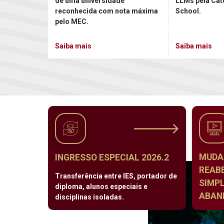
de uma universidade
LLMs pela Cat
reconhecida com nota máxima
School.
pelo MEC.
Saiba mais
Saiba mais
MUDA
INGRESSO ESPECIAL 2026.2
REAB
Transferência entre IES, portador de
SIMPL
diploma, alunos especiais e
ABAND
disciplinas isoladas.