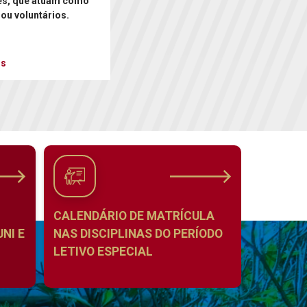
es, que atuam como
 ou voluntários.
is
CALENDÁRIO DE MATRÍCULA
NI E
NAS DISCIPLINAS DO PERÍODO
LETIVO ESPECIAL