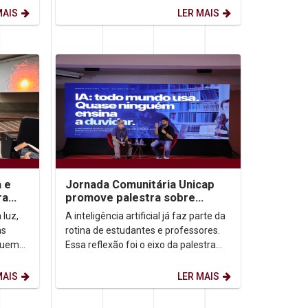
de agosto) firma-se como...
MAIS
LER MAIS
a e
Jornada Comunitária Unicap
ra
promove palestra sobre
aprendizagem com uso de IA
 luz,
A inteligência artificial já faz parte da
as
rotina de estudantes e professores.
quem
Essa reflexão foi o eixo da palestra
a
“IA: todo mundo usa. Quase ninguém
ensina...
MAIS
LER MAIS