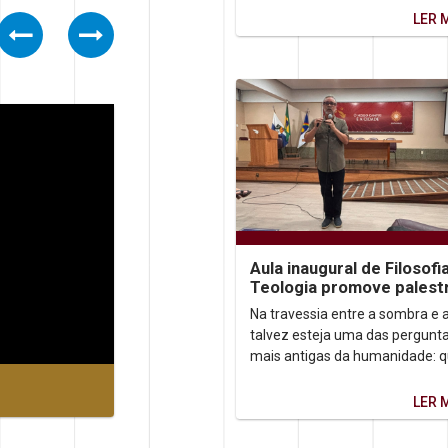
marcada pela...
LER 
Previous
Next
Aula inaugural de Filosofi
Teologia promove palest
sobre autoconhecimento
Na travessia entre a sombra e a
talvez esteja uma das pergunt
mais antigas da humanidade: 
somos, afinal? Foi a partir dess
inquietação que o...
LER 