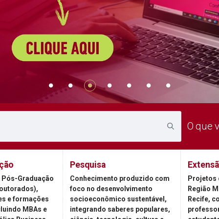
O que 
ção
Pesquisa
Extens
 Pós-Graduação
Conhecimento produzido com
Projetos 
outorados),
foco no desenvolvimento
Região M
es e formações
socioeconômico sustentável,
Recife, c
cluindo MBAs e
integrando saberes populares,
professor