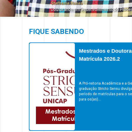
Stefhanie Nunes
Doutoranda em Desenvolvimento de Proce
FIQUE SABENDO
Mestrados e Doutora
Matrícula 2026.2
A Pró-reitoria Acadêmica e a Ge
graduação Stricto Sensu divulg
período de matrículas para o s
para os(as)...