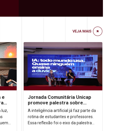
VEJA MAIS
a e
Jornada Comunitária Unicap
ra
promove palestra sobre
aprendizagem com uso de IA
 luz,
A inteligência artificial já faz parte da
as
rotina de estudantes e professores.
quem
Essa reflexão foi o eixo da palestra
a
“IA: todo mundo usa. Quase ninguém