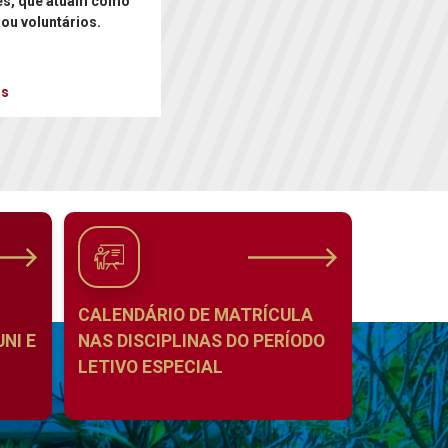
es, que atuam como
 ou voluntários.
is
CALENDÁRIO DE MATRÍCULA
NI E
NAS DISCIPLINAS DO PERÍODO
LETIVO ESPECIAL