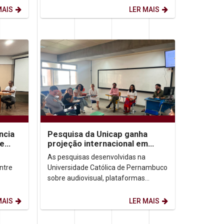
ensina...
MAIS
LER MAIS
ncia
Pesquisa da Unicap ganha
de
projeção internacional em
congressos no Brasil e no
As pesquisas desenvolvidas na
México
ntre
Universidade Católica de Pernambuco
sobre audiovisual, plataformas
leira
digitais e democracia ganharam
destaque em dois importantes...
MAIS
LER MAIS