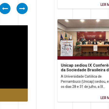
inquietação que o...
LER 
Previous
Next
Unicap sediou IX Conferê
da Sociedade Brasileira 
Filosofia Analítica
A Universidade Católica de
Pernambuco (Unicap) sediou, e
os dias 28 e 31 de julho, a IX
Conferência da Sociedade Brasi
de Filosofia Analítica...
LER 