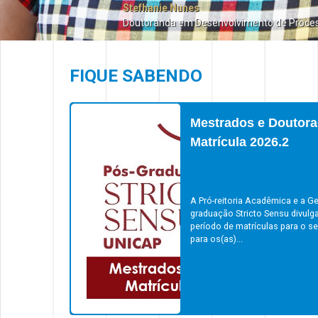
Stefhanie Nunes
Doutoranda em Desenvolvimento de Proce
FIQUE SABENDO
Mestrados e Doutora
Matrícula 2026.2
A Pró-reitoria Acadêmica e a Ge
graduação Stricto Sensu divulg
período de matrículas para o s
para os(as)...