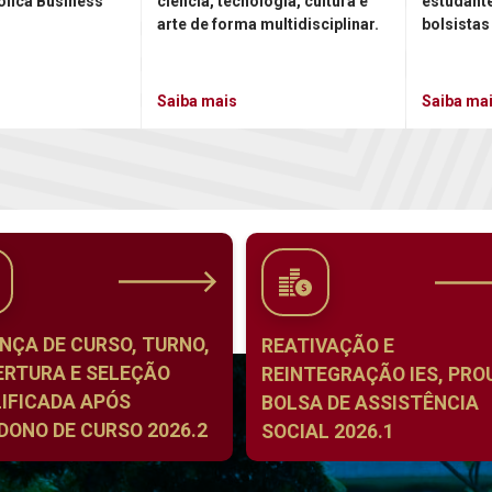
ólica Business
ciência, tecnologia, cultura e
estudant
arte de forma multidisciplinar.
bolsistas
Saiba mais
Saiba ma
NÇA DE CURSO, TURNO,
REATIVAÇÃO E
ERTURA E SELEÇÃO
REINTEGRAÇÃO IES, PROU
IFICADA APÓS
BOLSA DE ASSISTÊNCIA
ONO DE CURSO 2026.2
SOCIAL 2026.1