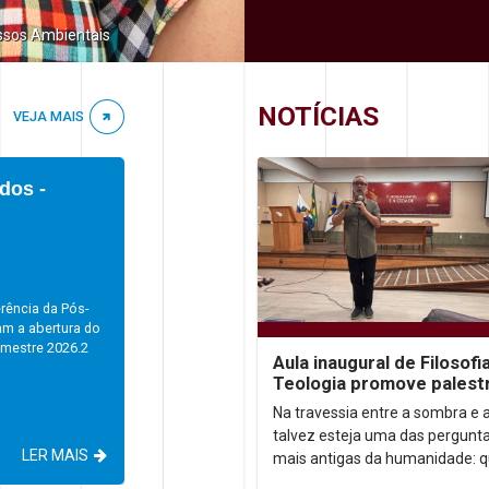
ssos Ambientais
NOTÍCIAS
VEJA MAIS
dos -
rência da Pós-
am a abertura do
emestre 2026.2
Aula inaugural de Filosofi
Teologia promove palest
sobre autoconhecimento
Na travessia entre a sombra e a
talvez esteja uma das pergunt
LER MAIS
mais antigas da humanidade: 
somos, afinal? Foi a partir dess