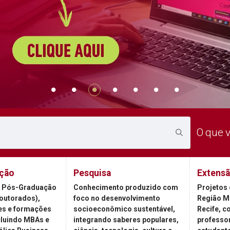
O que 
ção
Pesquisa
Extens
 Pós-Graduação
Conhecimento produzido com
Projetos 
outorados),
foco no desenvolvimento
Região M
es e formações
socioeconômico sustentável,
Recife, c
cluindo MBAs e
integrando saberes populares,
professor