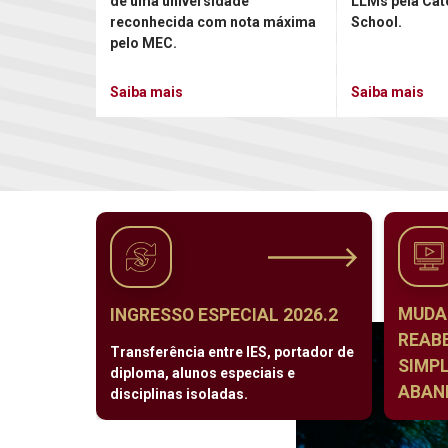
de uma universidade
LLMs pela Cat
reconhecida com nota máxima
School.
pelo MEC.
Saiba mais
Saiba mais
MUDA
INGRESSO ESPECIAL 2026.2
REAB
Transferência entre IES, portador de
SIMPL
diploma, alunos especiais e
ABAND
disciplinas isoladas.