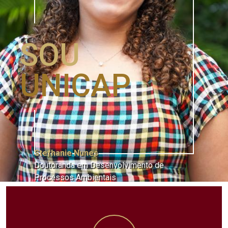
SOU
UNICAP
Stefhanie Nunes
Doutoranda em Desenvolvimento de
Processos Ambientais