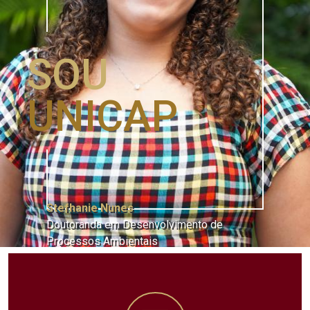
SOU
UNICAP
Stefhanie Nunes
Doutoranda em Desenvolvimento de
Processos Ambientais