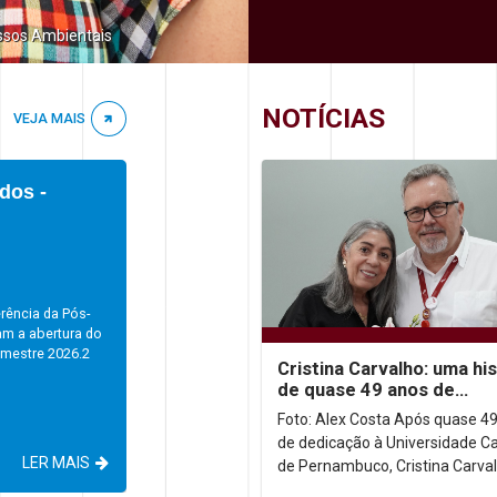
ssos Ambientais
NOTÍCIAS
VEJA MAIS
dos -
rência da Pós-
am a abertura do
emestre 2026.2
Cristina Carvalho: uma his
de quase 49 anos de
dedicação à Unicap
Foto: Alex Costa Após quase 4
de dedicação à Universidade Ca
LER MAIS
de Pernambuco, Cristina Carval
homenageada em uma desped