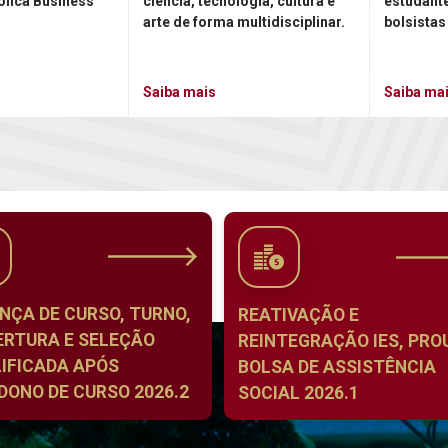
ólica Business
ciência, tecnologia, cultura e
estudant
arte de forma multidisciplinar.
bolsistas
Saiba mais
Saiba ma
NÇA DE CURSO, TURNO,
REATIVAÇÃO E
ERTURA E SELEÇÃO
REINTEGRAÇÃO IES, PROU
IFICADA APÓS
BOLSA DE ASSISTÊNCIA
ONO DE CURSO 2026.2
SOCIAL 2026.1