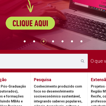
O que 
ção
Pesquisa
Extens
 Pós-Graduação
Conhecimento produzido com
Projetos 
outorados),
foco no desenvolvimento
Região M
es e formações
socioeconômico sustentável,
Recife, c
cluindo MBAs e
integrando saberes populares,
professor