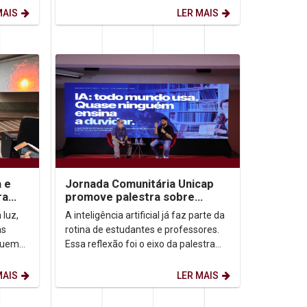
de agosto) firma-se como...
MAIS
LER MAIS
a e
Jornada Comunitária Unicap
ra
promove palestra sobre
aprendizagem com uso de IA
 luz,
A inteligência artificial já faz parte da
as
rotina de estudantes e professores.
quem
Essa reflexão foi o eixo da palestra
a
“IA: todo mundo usa. Quase ninguém
ensina...
MAIS
LER MAIS