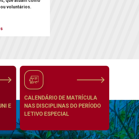
es, que atuam como
 ou voluntários.
is
CALENDÁRIO DE MATRÍCULA
NI E
NAS DISCIPLINAS DO PERÍODO
LETIVO ESPECIAL