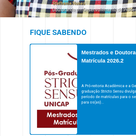
Stefhanie Nunes
Doutoranda em Desenvolvimento de Proce
FIQUE SABENDO
Mestrados e Doutora
Matrícula 2026.2
A Pró-reitoria Acadêmica e a Ge
graduação Stricto Sensu divulg
período de matrículas para o s
para os(as)...