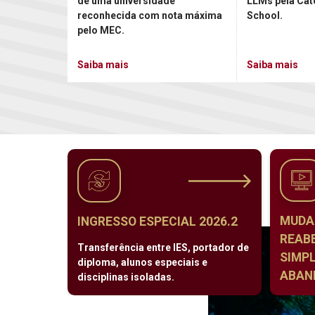
de uma universidade
LLMs pela Cat
reconhecida com nota máxima
School.
pelo MEC.
Saiba mais
Saiba mais
MUDA
INGRESSO ESPECIAL 2026.2
REAB
Transferência entre IES, portador de
SIMPL
diploma, alunos especiais e
ABAND
disciplinas isoladas.