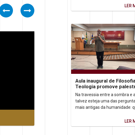
marcada pela...
LER 
Previous
Next
Aula inaugural de Filosofi
Teologia promove palest
sobre autoconhecimento
Na travessia entre a sombra e a
talvez esteja uma das pergunt
mais antigas da humanidade: 
somos, afinal? Foi a partir dess
inquietação que o...
LER 