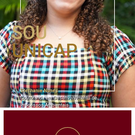
SOU
UNICAP
Stefhanie Nunes
Doutoranda em Desenvolvimento de
Processos Ambientais