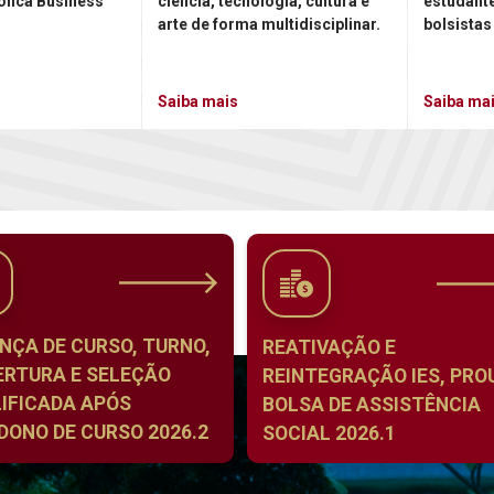
ólica Business
ciência, tecnologia, cultura e
estudant
arte de forma multidisciplinar.
bolsistas
Saiba mais
Saiba ma
NÇA DE CURSO, TURNO,
REATIVAÇÃO E
ERTURA E SELEÇÃO
REINTEGRAÇÃO IES, PROU
IFICADA APÓS
BOLSA DE ASSISTÊNCIA
ONO DE CURSO 2026.2
SOCIAL 2026.1