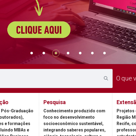
O que 
ção
Pesquisa
Extens
 Pós-Graduação
Conhecimento produzido com
Projetos 
outorados),
foco no desenvolvimento
Região M
es e formações
socioeconômico sustentável,
Recife, c
cluindo MBAs e
integrando saberes populares,
professor