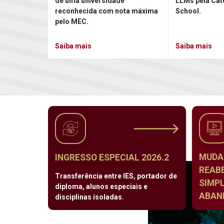
de uma universidade
LLMs pela Cat
reconhecida com nota máxima
School.
pelo MEC.
Saiba mais
Saiba mais
MUDA
INGRESSO ESPECIAL 2026.2
REAB
Transferência entre IES, portador de
SIMPL
diploma, alunos especiais e
ABAND
disciplinas isoladas.