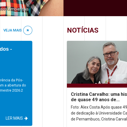
ssos Ambientais
NOTÍCIAS
VEJA MAIS
dos -
rência da Pós-
am a abertura do
emestre 2026.2
Cristina Carvalho: uma his
de quase 49 anos de
dedicação à Unicap
Foto: Alex Costa Após quase 4
de dedicação à Universidade Ca
LER MAIS
de Pernambuco, Cristina Carval
homenageada em uma desped