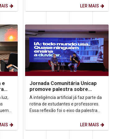
de agosto) firma-se como...
MAIS
LER MAIS
a e
Jornada Comunitária Unicap
ra
promove palestra sobre
aprendizagem com uso de IA
 luz,
A inteligência artificial já faz parte da
as
rotina de estudantes e professores.
quem
Essa reflexão foi o eixo da palestra
a
“IA: todo mundo usa. Quase ninguém
ensina...
MAIS
LER MAIS