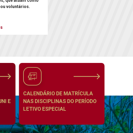
es, que atuam como
 ou voluntários.
is
CALENDÁRIO DE MATRÍCULA
NI E
NAS DISCIPLINAS DO PERÍODO
LETIVO ESPECIAL