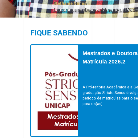
Stefhanie Nunes
Doutoranda em Desenvolvimento de Proce
FIQUE SABENDO
Mestrados e Doutora
Matrícula 2026.2
A Pró-reitoria Acadêmica e a Ge
graduação Stricto Sensu divulg
período de matrículas para o s
para os(as)...