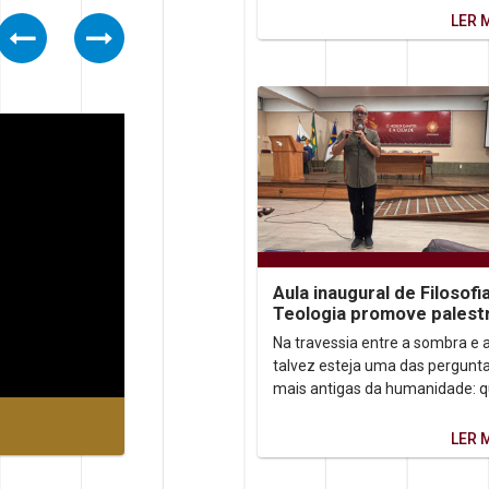
marcada pela...
LER 
Previous
Next
Aula inaugural de Filosofi
Teologia promove palest
sobre autoconhecimento
Na travessia entre a sombra e a
talvez esteja uma das pergunt
mais antigas da humanidade: 
somos, afinal? Foi a partir dess
inquietação que o...
LER 