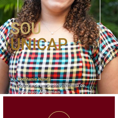
SOU
UNICAP
Stefhanie Nunes
Doutoranda em Desenvolvimento de
Processos Ambientais