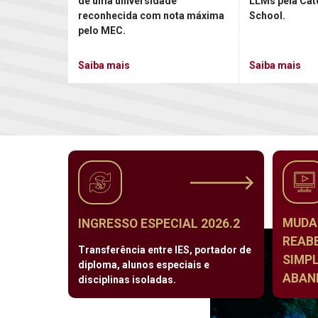
de uma universidade
LLMs pela Cat
reconhecida com nota máxima
School.
pelo MEC.
Saiba mais
Saiba mais
MUDA
INGRESSO ESPECIAL 2026.2
REAB
Transferência entre IES, portador de
SIMPL
diploma, alunos especiais e
ABAND
disciplinas isoladas.