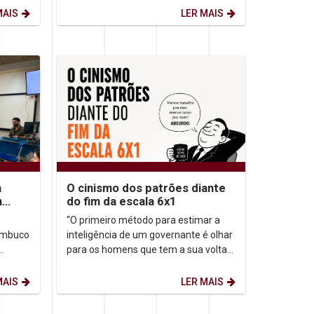
de Filosofia Analítica...
MAIS
LER MAIS
a
O cinismo dos patrões diante
m
do fim da escala 6x1
o
“O primeiro método para estimar a
nambuco
inteligência de um governante é olhar
para os homens que tem a sua volta”.
m
Nicolau Maquiavel (filósofo,
.
historiador, poeta,...
MAIS
LER MAIS