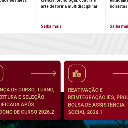
ólica Business
ciência, tecnologia, cultura e
estudant
arte de forma multidisciplinar.
bolsistas
Saiba mais
Saiba ma
NÇA DE CURSO, TURNO,
REATIVAÇÃO E
ERTURA E SELEÇÃO
REINTEGRAÇÃO IES, PROU
IFICADA APÓS
BOLSA DE ASSISTÊNCIA
ONO DE CURSO 2026.2
SOCIAL 2026.1