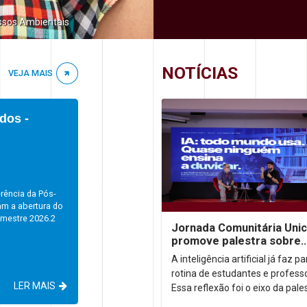
ssos Ambientais
NOTÍCIAS
VEJA MAIS
dos -
rência da Pós-
am a abertura do
emestre 2026.2
Jornada Comunitária Uni
promove palestra sobre
aprendizagem com uso d
A inteligência artificial já faz p
rotina de estudantes e profess
LER MAIS
Essa reflexão foi o eixo da pale
“IA: todo mundo usa. Quase n