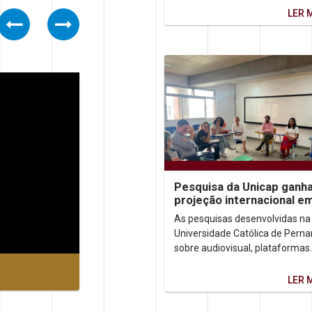
ensina...
LER 
Previous
Next
Pesquisa da Unicap ganh
projeção internacional e
congressos no Brasil e n
As pesquisas desenvolvidas na
México
Universidade Católica de Per
sobre audiovisual, plataformas
digitais e democracia ganhara
destaque em dois importantes..
LER 