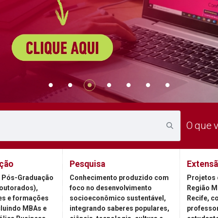
O que 
ção
Pesquisa
Extens
 Pós-Graduação
Conhecimento produzido com
Projetos 
outorados),
foco no desenvolvimento
Região M
es e formações
socioeconômico sustentável,
Recife, c
cluindo MBAs e
integrando saberes populares,
professor