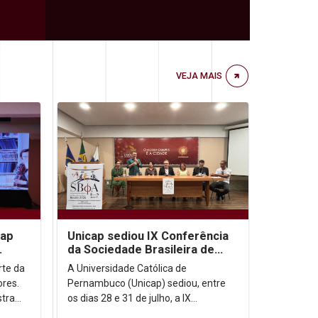
VEJA MAIS
cap
Unicap sediou IX Conferência
da Sociedade Brasileira de
e IA
Filosofia Analítica
arte da
A Universidade Católica de
ores.
Pernambuco (Unicap) sediou, entre
stra
os dias 28 e 31 de julho, a IX
inguém
Conferência da Sociedade Brasileira