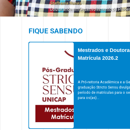
Stefhanie Nunes
Doutoranda em Desenvolvimento de Proce
FIQUE SABENDO
Mestrados e Doutora
Matrícula 2026.2
A Pró-reitoria Acadêmica e a Ge
graduação Stricto Sensu divulg
período de matrículas para o s
para os(as)...