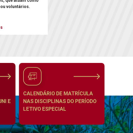
es, que atuam como
 ou voluntários.
is
CALENDÁRIO DE MATRÍCULA
NI E
NAS DISCIPLINAS DO PERÍODO
LETIVO ESPECIAL