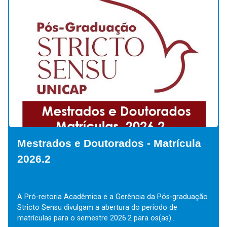
Mestrados e Doutorados - Matrícula
M
2026.2
E
A Pró-reitoria Acadêmica e a Gerência da Pós-graduação
Al
Stricto Sensu divulgam a abertura do período de
Ou
matrículas para o semestre 2026.2 para os(as)...
Pr