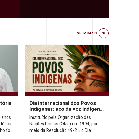
VEJA MAIS
 -
o Especial
 não está
tória
Dia internacional dos Povos
..
Indígenas: eco da voz indígena
no contexto urbano
9 anos
Instituído pela Organização das
tólica
Nações Unidas (ONU) em 1994, por
ER MAIS
ho foi
meio da Resolução 49/21, o Dia
ida
Internacional dos Povos Indígenas (9