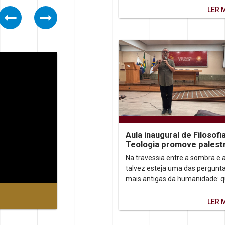
marcada pela...
LER 
Previous
Next
Aula inaugural de Filosofi
Teologia promove palest
sobre autoconhecimento
Na travessia entre a sombra e a
talvez esteja uma das pergunt
mais antigas da humanidade: 
somos, afinal? Foi a partir dess
inquietação que o...
LER 