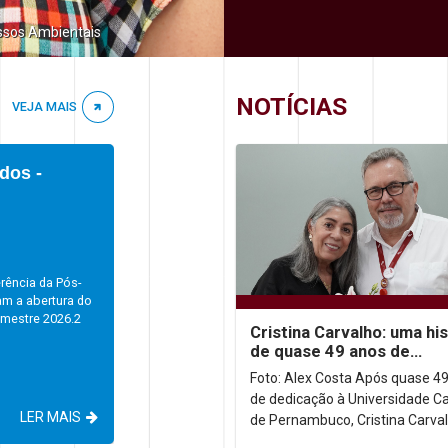
ssos Ambientais
NOTÍCIAS
VEJA MAIS
Mestrados e Doutorados
Alunos Especiais /...
a Pós-
Aluno Especial e Aluno Ouvinte Alun
rtura do
ou Aluno Ouvinte é aquele aluno que
2026.2
vinculado a nenhum Programa de
Cristina Carvalho: uma his
Mestrado/Doutorado e deseja cursar.
de quase 49 anos de
dedicação à Unicap
Foto: Alex Costa Após quase 4
de dedicação à Universidade Ca
 MAIS
L
de Pernambuco, Cristina Carval
homenageada em uma desped