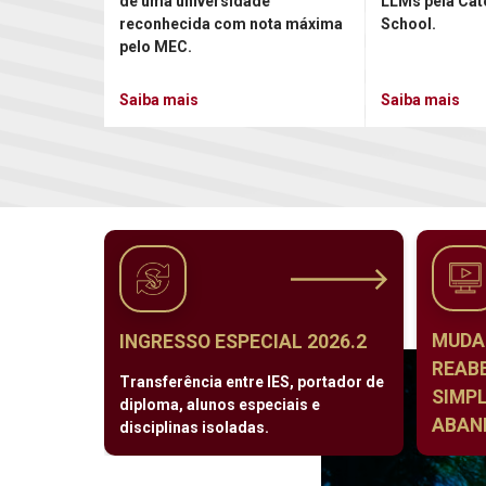
de uma universidade
LLMs pela Cat
reconhecida com nota máxima
School.
pelo MEC.
Saiba mais
Saiba mais
MUDA
INGRESSO ESPECIAL 2026.2
REAB
Transferência entre IES, portador de
SIMPL
diploma, alunos especiais e
ABAND
disciplinas isoladas.