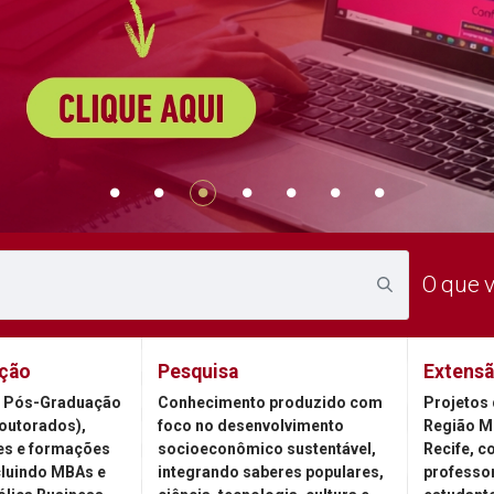
O que 
ção
Pesquisa
Extens
 Pós-Graduação
Conhecimento produzido com
Projetos 
outorados),
foco no desenvolvimento
Região M
es e formações
socioeconômico sustentável,
Recife, c
cluindo MBAs e
integrando saberes populares,
professor