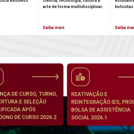
ólica Business
ciência, tecnologia, cultura e
estudant
arte de forma multidisciplinar.
bolsistas
Saiba mais
Saiba ma
NÇA DE CURSO, TURNO,
REATIVAÇÃO E
ERTURA E SELEÇÃO
REINTEGRAÇÃO IES, PROU
IFICADA APÓS
BOLSA DE ASSISTÊNCIA
ONO DE CURSO 2026.2
SOCIAL 2026.1