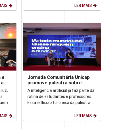
de agosto) firma-se como...
MAIS
LER MAIS
a e
Jornada Comunitária Unicap
ra
promove palestra sobre
aprendizagem com uso de IA
 luz,
A inteligência artificial já faz parte da
as
rotina de estudantes e professores.
quem
Essa reflexão foi o eixo da palestra
a
“IA: todo mundo usa. Quase ninguém
ensina...
MAIS
LER MAIS