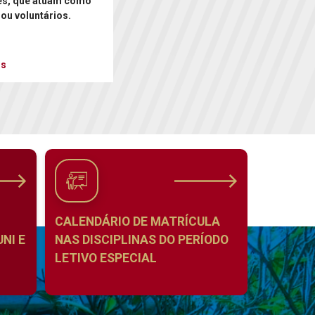
es, que atuam como
 ou voluntários.
is
CALENDÁRIO DE MATRÍCULA
NI E
NAS DISCIPLINAS DO PERÍODO
LETIVO ESPECIAL