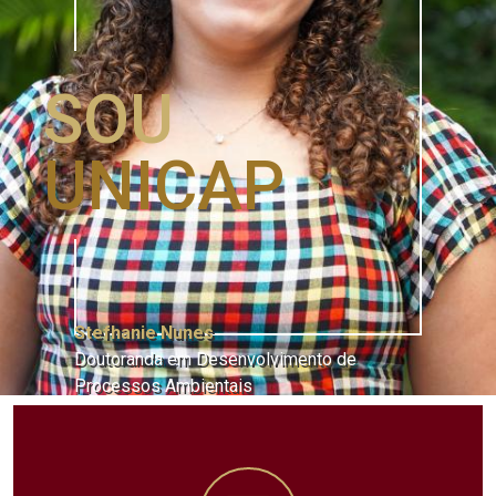
SOU
UNICAP
Stefhanie Nunes
Doutoranda em Desenvolvimento de
Processos Ambientais