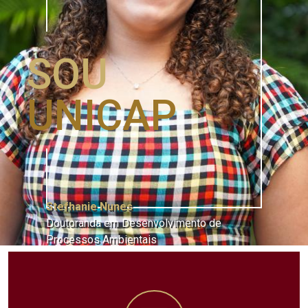
SOU
UNICAP
Stefhanie Nunes
Doutoranda em Desenvolvimento de
Processos Ambientais