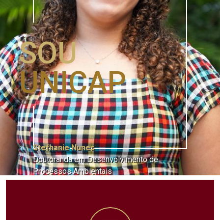
SOU
UNICAP
Stefhanie Nunes
Doutoranda em Desenvolvimento de
Processos Ambientais