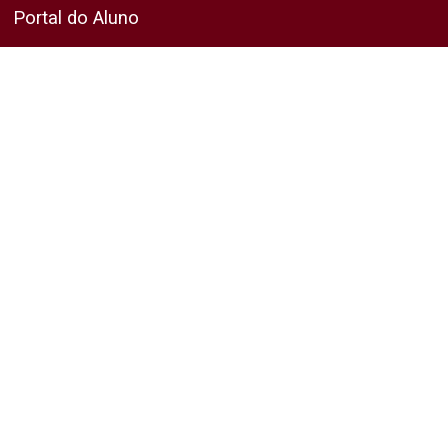
Portal do Aluno
Vestibular
Pós-Graduação
Cursos
Especialização
MBAs e LLMs
Portal do Aluno
Programas