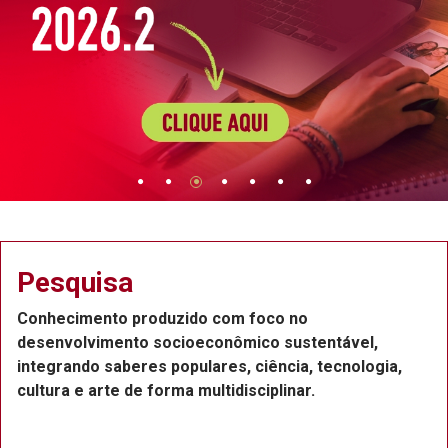
squisa
Ex
ecimento produzido com foco no
Proje
nvolvimento socioeconômico sustentável,
Recif
rando saberes populares, ciência, tecnologia,
funci
ra e arte de forma multidisciplinar.
ou vo