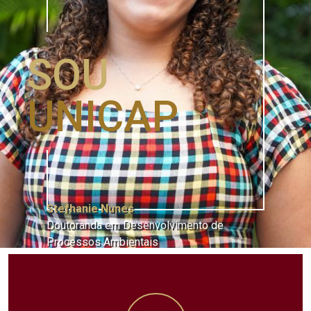
SOU
UNICAP
Stefhanie Nunes
Doutoranda em Desenvolvimento de
Processos Ambientais