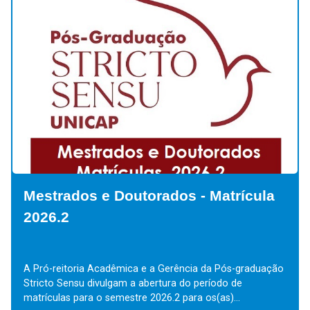
e Doutorados - Matrícula
Mestrados e D
Especiais / A
cadêmica e a Gerência da Pós-graduação
Aluno Especial e Alun
ulgam a abertura do período de
Ouvinte é aquele alun
 semestre 2026.2 para os(as)...
Programa de Mestrado/