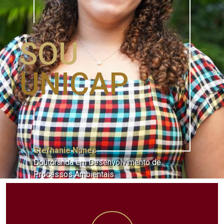
SOU
UNICAP
Stefhanie Nunes
Doutoranda em Desenvolvimento de
Processos Ambientais