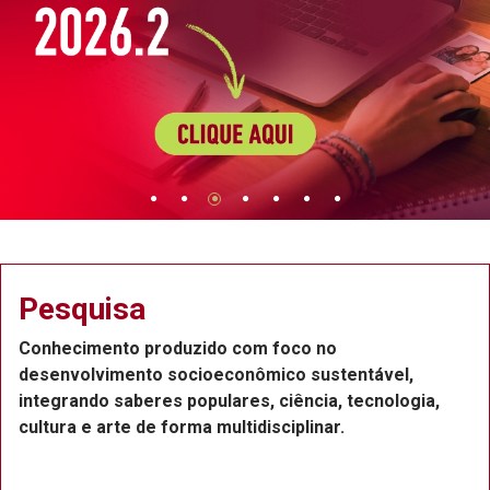
quisa
Ext
imento produzido com foco no
Projeto
olvimento socioeconômico sustentável,
Recife,
ndo saberes populares, ciência, tecnologia,
funcion
 e arte de forma multidisciplinar.
ou volu