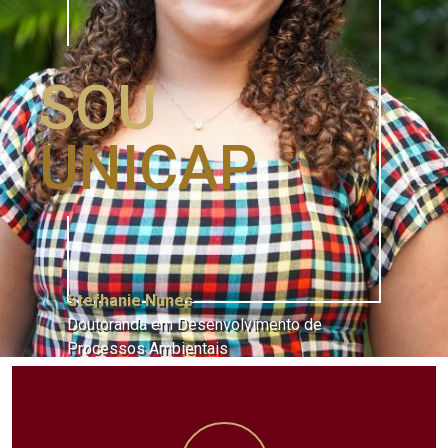
SOU
UNICAP
Stefhanie Nunes
Doutoranda em Desenvolvimento de
Processos Ambientais