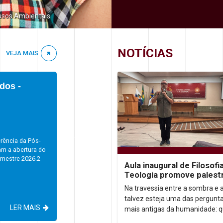
ssos Ambientais
NOTÍCIAS
VEJA MAIS
dos -
rência da Pós-
am a abertura do
emestre 2026.2
Aula inaugural de Filosofi
Teologia promove palest
sobre autoconhecimento
Na travessia entre a sombra e a
talvez esteja uma das pergunt
LER MAIS
mais antigas da humanidade: 
somos, afinal? Foi a partir dess