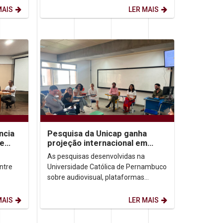
ensina...
MAIS
LER MAIS
ncia
Pesquisa da Unicap ganha
de
projeção internacional em
congressos no Brasil e no
As pesquisas desenvolvidas na
México
ntre
Universidade Católica de Pernambuco
sobre audiovisual, plataformas
leira
digitais e democracia ganharam
destaque em dois importantes...
MAIS
LER MAIS