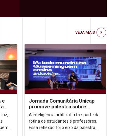
VEJA MAIS
a e
Jornada Comunitária Unicap
ra
promove palestra sobre
aprendizagem com uso de IA
 luz,
A inteligência artificial já faz parte da
as
rotina de estudantes e professores.
quem
Essa reflexão foi o eixo da palestra
a
“IA: todo mundo usa. Quase ninguém