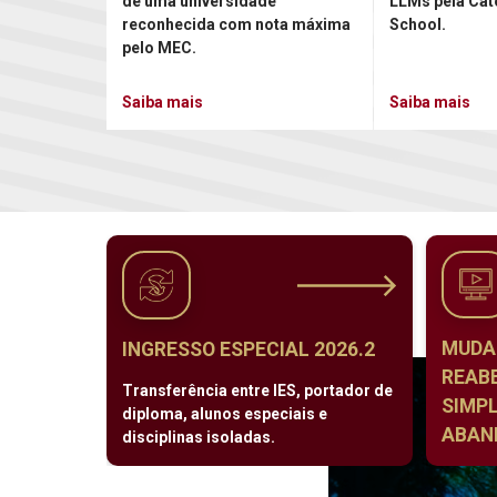
de uma universidade
LLMs pela Cat
reconhecida com nota máxima
School.
pelo MEC.
Saiba mais
Saiba mais
MUDA
INGRESSO ESPECIAL 2026.2
REAB
Transferência entre IES, portador de
SIMPL
diploma, alunos especiais e
ABAND
disciplinas isoladas.