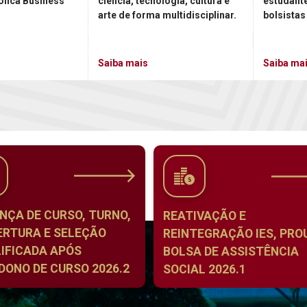
ólica Business
ciência, tecnologia, cultura e
estudant
arte de forma multidisciplinar.
bolsistas
Saiba mais
Saiba ma
NÇA DE CURSO, TURNO,
REATIVAÇÃO E
ERTURA E SELEÇÃO
REINTEGRAÇÃO IES, PROU
IFICADA APÓS
BOLSA DE ASSISTÊNCIA
ONO DE CURSO 2026.2
SOCIAL 2026.1