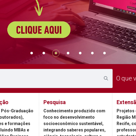
O que 
ção
Pesquisa
Extens
 Pós-Graduação
Conhecimento produzido com
Projetos 
outorados),
foco no desenvolvimento
Região M
es e formações
socioeconômico sustentável,
Recife, c
cluindo MBAs e
integrando saberes populares,
professor