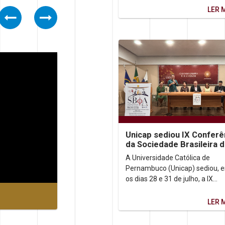
inquietação que o...
LER 
Previous
Next
Unicap sediou IX Conferê
da Sociedade Brasileira 
Filosofia Analítica
A Universidade Católica de
Pernambuco (Unicap) sediou, e
os dias 28 e 31 de julho, a IX
Conferência da Sociedade Brasi
de Filosofia Analítica...
LER 