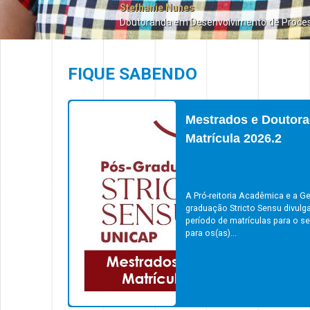
Stefhanie Nunes
Doutoranda em Desenvolvimento de Proce
FIQUE SABENDO
Mestrados e Doutora
Matrícula 2026.2
A Pró-reitoria Acadêmica e a Ge
graduação Stricto Sensu divulg
período de matrículas para o s
para os(as)...