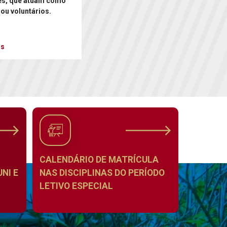
es, que atuam como
 ou voluntários.
is
CALENDÁRIO DE MATRÍCULA
NI E
NAS DISCIPLINAS DO PERÍODO
LETIVO ESPECIAL