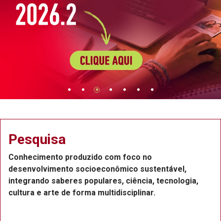
isa
Extens
to produzido com foco no
Projetos d
mento socioeconômico sustentável,
Recife, com
saberes populares, ciência, tecnologia,
funcionário
rte de forma multidisciplinar.
ou voluntár