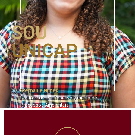
SOU
UNICAP
Stefhanie Nunes
Doutoranda em Desenvolvimento de
Processos Ambientais