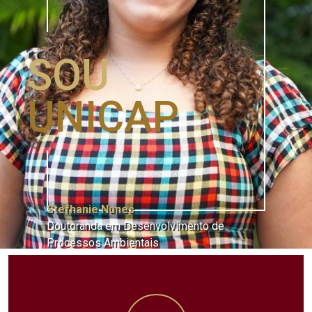
SOU
UNICAP
Stefhanie Nunes
Doutoranda em Desenvolvimento de
Processos Ambientais