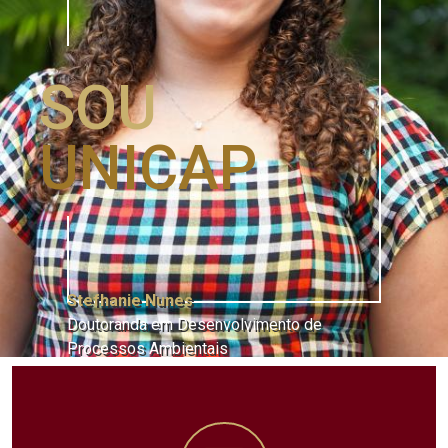
SOU
UNICAP
Stefhanie Nunes
Doutoranda em Desenvolvimento de
Processos Ambientais