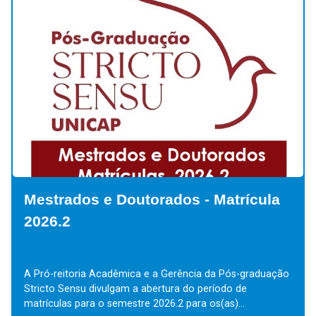
Mestrados e Doutorados - Matrícula
Me
2026.2
Es
A Pró-reitoria Acadêmica e a Gerência da Pós-graduação
Alun
Stricto Sensu divulgam a abertura do período de
Ouvi
matrículas para o semestre 2026.2 para os(as)...
Prog