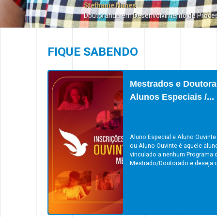
Stefhanie Nunes
Doutoranda em Desenvolvimento de Proce
FIQUE SABENDO
Mestrados e Doutora
Alunos Especiais /...
Aluno Especial e Aluno Ouvinte
ou Aluno Ouvinte é aquele alun
vinculado a nenhum Programa 
Mestrado/Doutorado e deseja cu