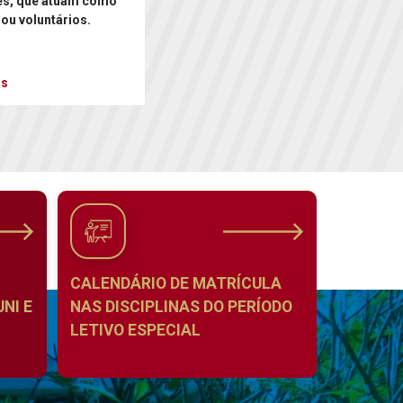
es, que atuam como
 ou voluntários.
is
CALENDÁRIO DE MATRÍCULA
NI E
NAS DISCIPLINAS DO PERÍODO
LETIVO ESPECIAL