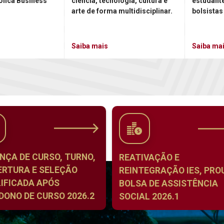
ólica Business
ciência, tecnologia, cultura e
estudant
arte de forma multidisciplinar.
bolsistas
Saiba mais
Saiba ma
NÇA DE CURSO, TURNO,
REATIVAÇÃO E
ERTURA E SELEÇÃO
REINTEGRAÇÃO IES, PROU
IFICADA APÓS
BOLSA DE ASSISTÊNCIA
ONO DE CURSO 2026.2
SOCIAL 2026.1