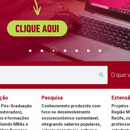
O que 
ção
Pesquisa
Extens
 Pós-Graduação
Conhecimento produzido com
Projetos 
outorados),
foco no desenvolvimento
Região M
es e formações
socioeconômico sustentável,
Recife, c
cluindo MBAs e
integrando saberes populares,
professor