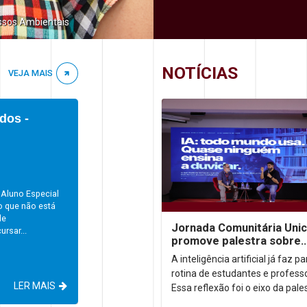
ssos Ambientais
NOTÍCIAS
VEJA MAIS
dos -
 Aluno Especial
o que não está
de
Jornada Comunitária Uni
rsar...
promove palestra sobre
aprendizagem com uso d
A inteligência artificial já faz p
rotina de estudantes e profess
LER MAIS
Essa reflexão foi o eixo da pale
“IA: todo mundo usa. Quase n