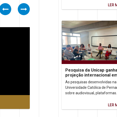
ensina...
LER 
Previous
Next
Pesquisa da Unicap ganh
projeção internacional e
congressos no Brasil e n
As pesquisas desenvolvidas na
México
Universidade Católica de Per
sobre audiovisual, plataformas
digitais e democracia ganhara
destaque em dois importantes..
LER 