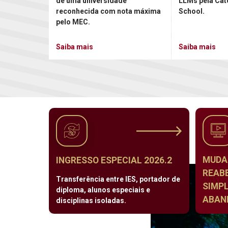
de uma universidade
LLMs pela Cat
reconhecida com nota máxima
School.
pelo MEC.
Saiba mais
Saiba mais
MUDA
INGRESSO ESPECIAL 2026.2
REAB
Transferência entre IES, portador de
SIMPL
diploma, alunos especiais e
ABAND
disciplinas isoladas.