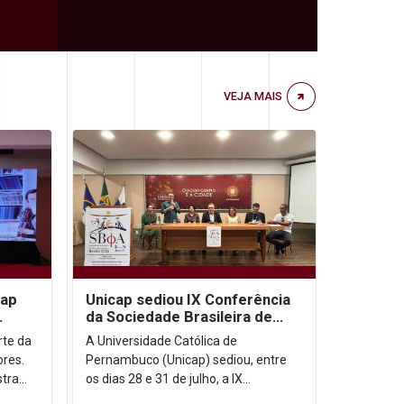
VEJA MAIS
cap
Unicap sediou IX Conferência
da Sociedade Brasileira de
e IA
Filosofia Analítica
arte da
A Universidade Católica de
ores.
Pernambuco (Unicap) sediou, entre
stra
os dias 28 e 31 de julho, a IX
inguém
Conferência da Sociedade Brasileira